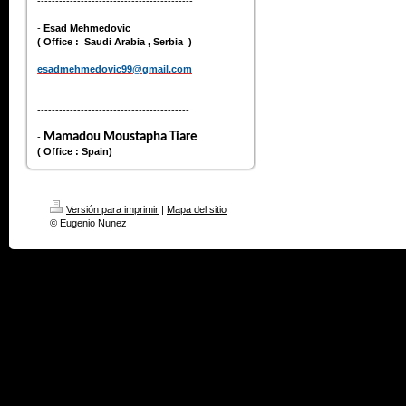
-------------------------------------------
-
Esad Mehmedovic
( Office : Saudi Arabia , Serbia )
esadmehmedovic99@gmail.com
------------------------------------------
Mamadou Moustapha Tiare
-
( Office : Spain)
Versión para imprimir
|
Mapa del sitio
© Eugenio Nunez