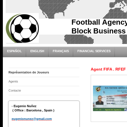
Football Agen
Block Busines
ESPAÑOL
ENGLISH
FRANÇAIS
FINANCIAL SERVICES
Agent FIFA . RFEF
Représentation de Joueurs
Agents
Contacte
- Eugenio Nuñez
( Office : Barcelona , Spain )
eugenionunez@gmail.com